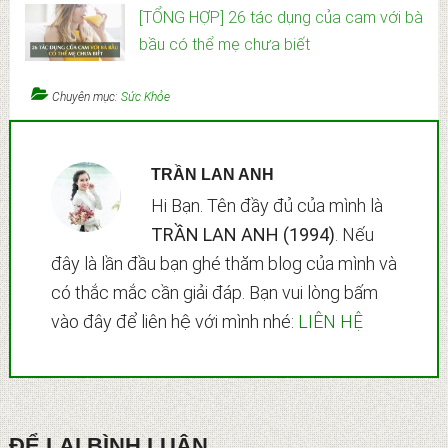
[TỔNG HỢP] 26 tác dụng của cam với bà
bầu có thể mẹ chưa biết
Chuyên mục:
Sức Khỏe
TRẦN LAN ANH
Hi Bạn. Tên đầy đủ của mình là
TRẦN LAN ANH (1994)
. Nếu
đây là lần đầu bạn ghé thăm blog của mình và
có thắc mắc cần giải đáp. Bạn vui lòng bấm
vào đây để liên hệ với mình nhé:
LIÊN HỆ
Reader
ĐỂ LẠI BÌNH LUẬN