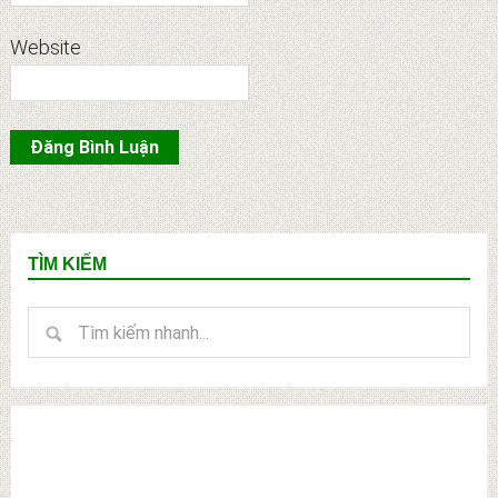
Website
Primary
TÌM KIẾM
Sidebar
Tìm
kiếm
nhanh...