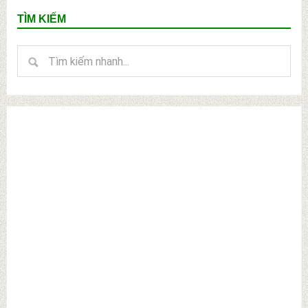
Primary
TÌM KIẾM
Sidebar
Tìm
kiếm
nhanh...