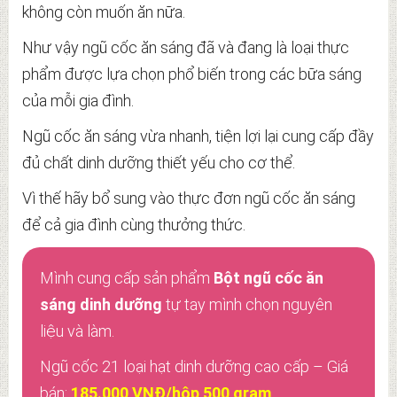
không còn muốn ăn nữa.
Như vậy ngũ cốc ăn sáng đã và đang là loại thực
phẩm được lựa chọn phổ biến trong các bữa sáng
của mỗi gia đình.
Ngũ cốc ăn sáng vừa nhanh, tiện lợi lại cung cấp đầy
đủ chất dinh dưỡng thiết yếu cho cơ thể.
Vì thế hãy bổ sung vào thực đơn ngũ cốc ăn sáng
để cả gia đình cùng thưởng thức.
Mình cung cấp sản phẩm
Bột ngũ cốc ăn
sáng dinh dưỡng
tự tay mình chọn nguyên
liệu và làm.
Ngũ cốc 21 loại hạt dinh dưỡng cao cấp – Giá
bán:
185.000 VNĐ/hộp 500 gram